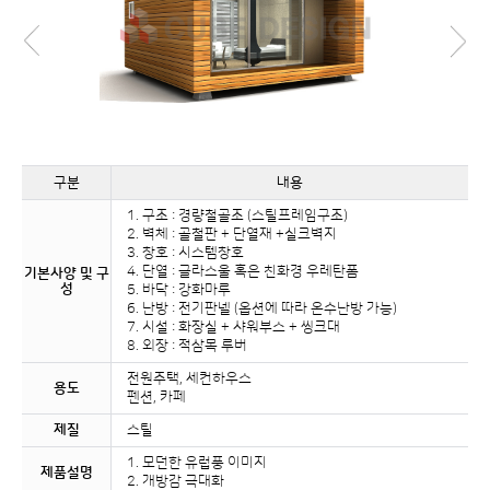
구분
내용
1. 구조 : 경량철골조 (스틸프레임구조)
2. 벽체 : 골철판 + 단열재 +실크벽지
3. 창호 : 시스템창호
4. 단열 : 글라스울 혹은 친화경 우레탄폼
기본사양 및 구
성
5. 바닥 : 강화마루
6. 난방 : 전기판넬 (옵션에 따라 온수난방 가능)
7. 시설 : 화장실 + 샤워부스 + 씽크대
8. 외장 : 적삼목 루버
전원주택, 세컨하우스
용도
펜션, 카페
제질
스틸
1. 모던한 유럽풍 이미지
제품설명
2. 개방감 극대화