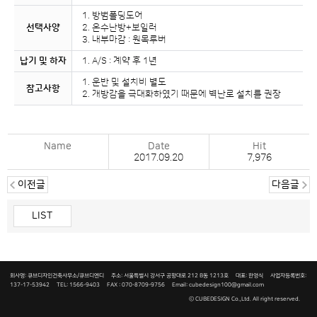
1. 방범폴딩도어
선택사양
2. 온수난방+보일러
3. 내부마감 : 원목루버
납기 및 하자
1. A/S : 계약 후 1년
1. 운반 및 설치비 별도
참고사항
2. 개방감을 극대화하였기 때문에 벽난로 설치를 권장
Name
Date
Hit
2017.09.20
7,976
이전글
다음글
LIST
회사명: 큐브디자인건축사무소/큐브디엔디 주소: 서울특별시 강서구 공항대로 212 B동 1213호 대표: 한영식 사업자등록번호:
137-17-53942
TEL: 1566-9403 FAX : 070-8709-9756 Email: cubedesign100@gmail.com
ⓒ
CUBEDESIGN Co.,Ltd.
All right reserved.