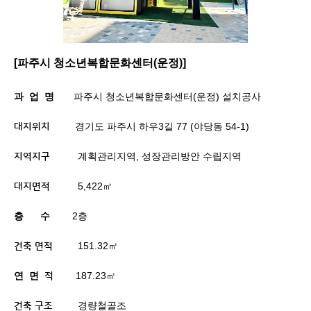
[
파주시 청소년복합문화센터
(
운정
)]
과
업
명
파주시 청소년복합문화센터
(
운정
)
설치공사
경기도 파주시 하우
3
길
77 (
야당동
54-1)
대지위치
계획관리지역
,
성장관리방안 수립지역
지역지구
5,422
㎡
대지면적
층
수
2
층
151.32
㎡
건축 면적
연
면
187.23
㎡
적
경량철골조
건축 구조