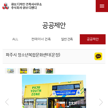

공공제안
ALL
컨테이너 건축
일반 건축
공공제안
파주시 청소년복합문화센터(운정)